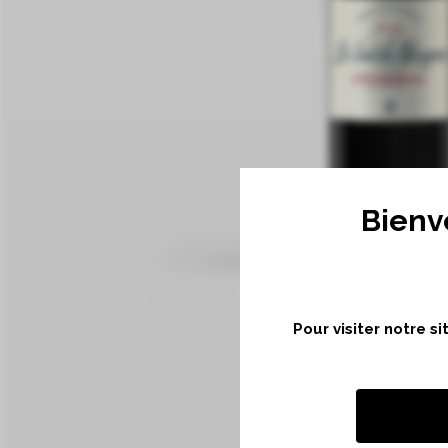
Bienv
Pour visiter notre s