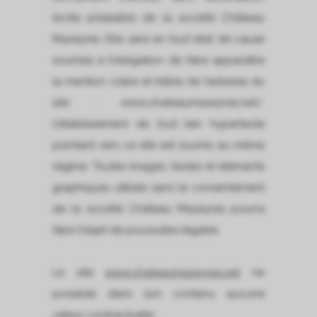
écrite préalable de la société Château
Mazeyres. Elle sera en tout état de cause
soumise à l’obligation de faire apparaître
la mention claire et lisible de l’adresse du
site : www.chateaumazeyres.net/.
L’établissement de tout lien hypertexte
pointant vers ce site est soumis au même
régime. Toutes images, textes et éléments
graphiques utilisés sans le consentement
de la société Château Mazeyres pourra
faire l’objet de poursuites légales.
Le site
www.chateaumazeyres.net
ne
possède dans son contenu aucune
valeur contractuelle.