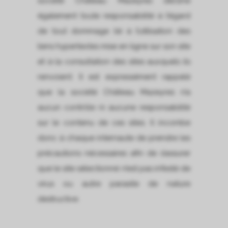
société Château Mazeyres décline
également toute responsabilité à l’égard
de tout dommage lié à l’utilisation des
liens hypertextes mise en ligne sur son site
et à la consultation des sites auxquels ils
renvoient. Il est expressément rappelé
que la société Château Mazeyres n’a
aucun contrôle ni aucune responsabilité
sur le contenu de ces sites. Il incombe
donc à chaque internaute de prendre les
précautions nécessaires afin de s’assurer
que le site sélectionné n’est pas infesté de
virus ou autre parasite de nature
destructive.