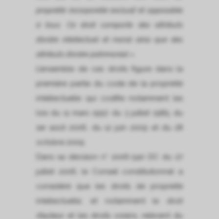
propriété incorporelle exclusif et opposable
à tous. Ce droit comporte des attributs
d’ordre intellectuel et moral ainsi que des
attributs d’ordre patrimonial ».
L’ensemble de ces droits figure dans la
première partie du code de la propriété
intellectuelle qui codifie notamment les
lois du 11 mars 1957, du 3 juillet 1985, du
1er août 2006, du 12 juin 2009 et du 28
octobre 2009.
Dans sa décision n° 2006-540 DC du 27
juillet 2006, le Conseil constitutionnel a
considéré que les droits de propriété
intellectuelle, et notamment le droit
d’auteur et les droits voisins, relèvent du