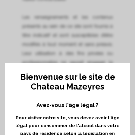
Les renseignements et les contenus
présents au sein de ce site sont fournis à
titre indicatif et sont susceptibles d’être
modifiés à tout moment et sans préavis.
Leur utilisation à des fins privées ou
professionnelles ne saurait engager la
responsabilité de Château Mazeyres de
Bienvenue sur le site de
quelque manière que ce soit.
Chateau Mazeyres
Avez-vous l'âge légal ?
AVERTISSEMENT
Les données mises en ligne sur le site
Pour visiter notre site, vous devez avoir l'âge
légal pour consommer de l'alcool dans votre
Internet ont pour objectif de présenter la
pays de résidence selon la législation en
société Château Mazeyres. Leur