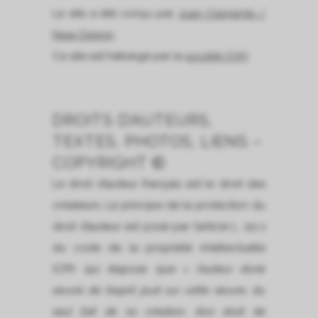
Le site a été conçu par
Juan Clemente /
Near Design
Ce site est hébergé par la
société OVH
DROITS D’AUTEURS,
TEXTES, PHOTOS, LIENS –
COPYRIGHT ©
Le droit d’auteur français est le droit des
créateurs. Le principe de la protection du
droit d’auteur est posé par l’article L. 111-1
du code de la propriété intellectuelle
(CPI) qui dispose que
« l’auteur d’une
œuvre de l’esprit jouit sur cette œuvre, du
seul fait de sa création, d’un droit de