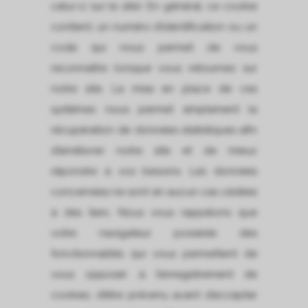
celui-ci sur le site). En général, ce cookie
contient, un numéro d’identification ou un
code qui nous permet de vous
reconnaître lorsque vous retournez sur
notre site. La mise en place de ces
systèmes nous permet simplement la
récupération de données statistiques afin
d’améliorer notre site et de mieux
répondre à vos besoins. Les données
concernées ne sont en aucun cas cédées
à des tiers. Nous vous rappelons que
votre navigateur possède des
fonctionnalités qui vous permettent de
vous opposer à l’enregistrement de
cookies, d’être prévenu avant d’accepter