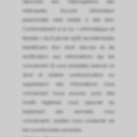
répondre aux interrogations des
internautes. Aucune information
personnelle n’est cédée à des tiers.
Conformément à la loi « informatique et
libertés » du 6 janvier 1978, les internautes
bénéficient d’un droit d’accès et de
rectification aux informations qui les
concernent. Si vous souhaitez exercer ce
droit et obtenir communication ou
suppression des informations vous
concernant (vous pouvez, pour des
motifs légitimes, vous opposer au
traitement des données vous
concernant), veuillez nous contacter via
les coordonnées suivantes :