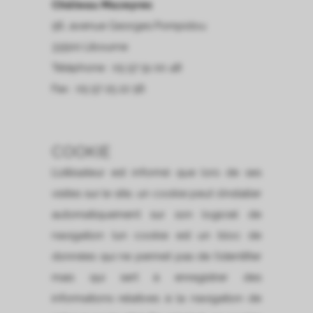
Château Mazeyres
56, avenue Georges Pompidou
33500 Libourne
Téléphone : 05 57 51 00 48
Fax : 05 57 25 22 56
COOKIE
L’utilisateur est informé que lors de ses
visites sur le site, un cookie peut s’installer
automatiquement sur son logiciel de
navigation (un cookie est un bloc de
données qui ne permet pas de l’identifier
mais qui sert à enregistrer des
informations relatives à la navigation de