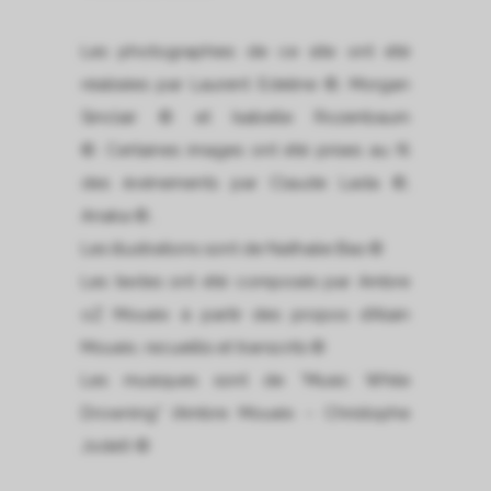
Les photographies de ce site ont été
réalisées par Laurent Edeline ©, Morgan
Sinclair © et Isabelle Rozenbaum
©. Certaines images ont été prises au fil
des événements par Claude Lada ©,
Anaka ©..
Les illustrations sont de Nathalie Bas ©
Les textes ont été composés par Ambre
oZ Moueix à partir des propos d’Alain
Moueix, recueillis et transcrits ©
Les musiques sont de “Music While
Drowning” (Ambre Moueix – Christophe
Jodet) ©