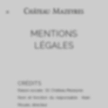
MENTIONS
LÉGALES
CRÉDITS
Raison sociale : SC Château Mazeyres
Nom et fonction du responsable : Alain
Moueix, directeur