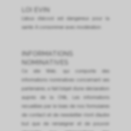
LOI EVIN
L’abus d’alcool est dangereux pour la
santé. À consommer avec modération.
INFORMATIONS
NOMINATIVES
Ce site Web, qui comporte des
informations nominatives concernant ses
partenaires, a fait l’objet d’une déclaration
auprès de la CNIL. Les informations
recueillies par le biais de nos formulaires
de contact et de newsletter n’ont d’autre
but que de renseigner et de pouvoir