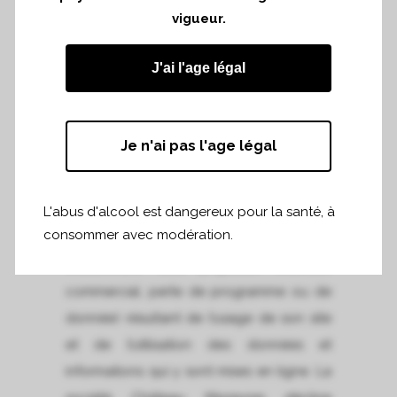
vigueur.
exactitude est périodiquement contrôlée
et leur mise à jour assurée régulièrement.
J'ai l'age légal
Des erreurs ou omissions indépendantes
de la volonté de la société Château
Mazeyres peuvent toutefois se glisser
Je n'ai pas l'age légal
dans les pages de son site. En tout état
de cause, la responsabilité de la société
L'abus d'alcool est dangereux pour la santé, à
Château Mazeyres ne saurait être retenue
consommer avec modération.
en cas de préjudice direct ou indirect
(notamment tout préjudice financier,
commercial, perte de programme ou de
donnée) résultant de l’usage de son site
et de l’utilisation des données et
informations qui y sont mises en ligne. La