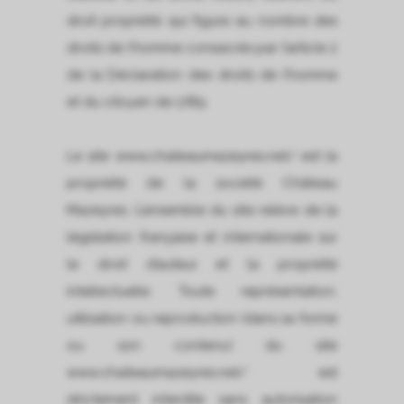
droit propriété qui figure au nombre des
droits de l’homme consacrés par l’article 2
de la Déclaration des droits de l’homme
et du citoyen de 1789.
Le site www.chateaumazeyres.net/ est la
propriété de la société Château
Mazeyres. L’ensemble du site relève de la
législation française et internationale sur
le droit d’auteur et la propriété
intellectuelle. Toute représentation,
utilisation ou reproduction (dans sa forme
ou son contenu) du site
www.chateaumazeyres.net/ est
strictement interdite sans autorisation