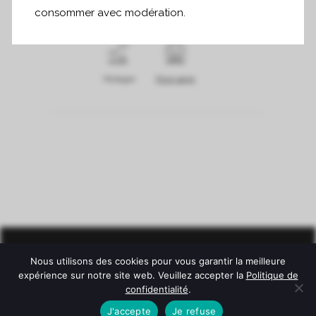
consommer avec modération.
Partager
Print page
Nous utilisons des cookies pour vous garantir la meilleure
expérience sur notre site web. Veuillez accepter la
Politique de
confidentialité
.
J'accepte
Je refuse
© Château Mazeyres -
Mentions légales
-
Politique de