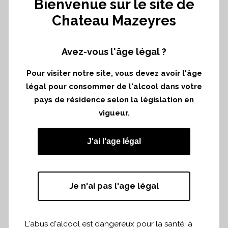
Bienvenue sur le site de
Chateau Mazeyres
Avez-vous l'âge légal ?
Pour visiter notre site, vous devez avoir l'âge
légal pour consommer de l'alcool dans votre
pays de résidence selon la législation en
Dégustation des millésimes 2016, 2019 et
vigueur.
2021 dans le cadre de la dégustation »
J'ai l'age légal
Le Marché des Livrables » organisé par le
Grand Cercle au Palais de la Bourse à
Bordeaux le mardi 12 septembre 2023.
Je n'ai pas l'age légal
Nous restons à votre disposition pour
toute demande de renseignement.
L'abus d'alcool est dangereux pour la santé, à