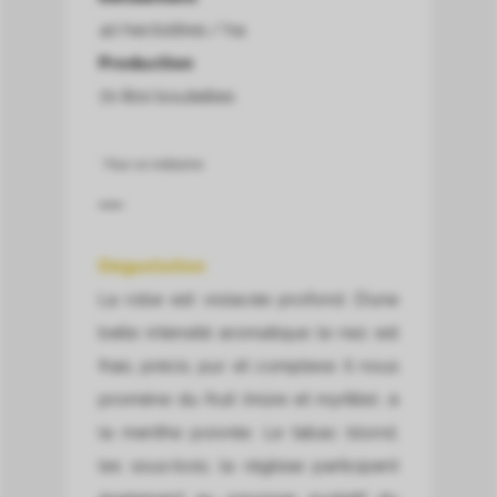
40 hectolitres / ha
Production
70 800 bouteilles
* Pour ce millésime.
Dégustation
La robe est violacée profond. D’une
belle intensité aromatique le nez est
frais, précis, pur et complexe. Il nous
promène du fruit (mûre et myrtille), à
la menthe poivrée. Le tabac blond,
les sous-bois, la réglisse participent