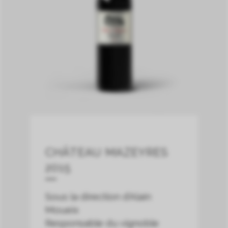
CHÂTEAU MAZEYRES
2015
Sous la direction d’Alain
Moueix
Responsable du vignoble