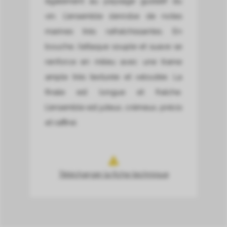
également au paysage gustatif du
vin. L’ensemble s’enrobe de notes
marines très rafraîchissantes. En
bouche, l’attaque souple et suave se
renforce en milieu avec une trame
ample très texturée et veloutée. La
finale est longue et fraîche.
L’ensemble est juteux, crémeux, précis
et raffiné.
Télécharger la fiche technique