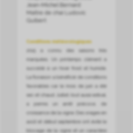
Jean-Michel Bernard
Maître de chai Ludovic
Guibert
Conditions météorologiques
2015 a connu des saisons très
marquées. Un printemps clément a
succédé à un hiver froid et humide.
La floraison a bénéficié de conditions
favorables car le mois de juin a été
sec et chaud. Juillet, tout aussi estival,
a permis un arrêt précoce, de
croissance de la vigne. Des orages en
août et début septembre ont évité le
blocage de la vigne et un caractère