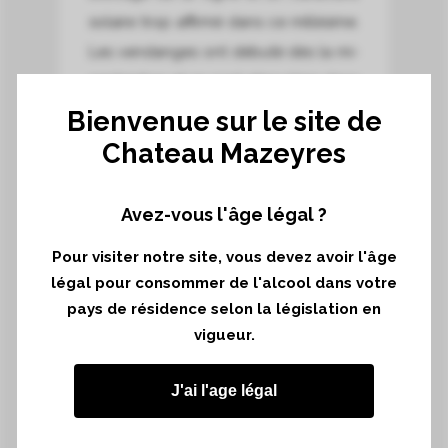
solaire trop affirmé dans ce millésime.
Les vendanges ont débuté dès la mi-
septembre et se sont déroulées dans
d’agréables conditions.
Bienvenue sur le site de
Chateau Mazeyres
Superficie de récolte*
Avez-vous l'âge légal ?
24,61 hectares
Pour visiter notre site, vous devez avoir l'âge
Terroir de récolte*
légal pour consommer de l'alcool dans votre
graves argileuses et sables argileux
pays de résidence selon la législation en
vigueur.
Cépages de récolte*
71 % Merlot – 27 % Cabernet Franc
J'ai l'age légal
2 % Petit Verdot
Dates de vendanges