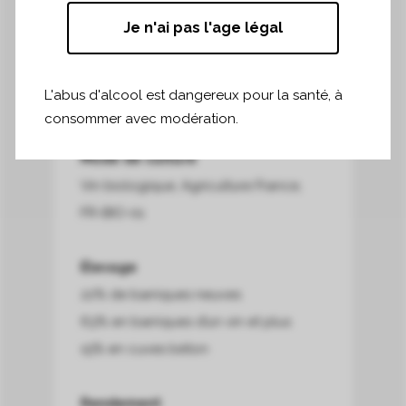
11 septembre au 5 octobre
Je n'ai pas l'age légal
Vinification
L'abus d'alcool est dangereux pour la santé, à
En savoir plus sur la vinification
consommer avec modération.
Mode de culture
Vin biologique, Agriculture France,
FR-BIO-01
Élevage
22% de barriques neuves
63% en barriques d’un vin et plus
15% en cuves béton
Rendement