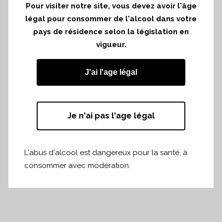
Pour visiter notre site, vous devez avoir l'âge
Paris
légal pour consommer de l'alcool dans votre
pays de résidence selon la législation en
The 1st Wine Paris, last february with 2000
vigueur.
exhibitors and more than 26.000
professionals with one third of international
J'ai l'age légal
visitors met in Paris.
Je n'ai pas l'age légal
Partager
Print page
L'abus d'alcool est dangereux pour la santé, à
consommer avec modération.