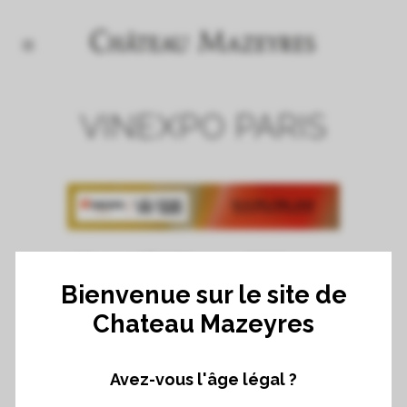
VINEXPO PARIS
LES 10-12 FÉVRIER 2020 –
PARIS
Bienvenue sur le site de
Le premier Wine Paris, en février dernier, a
Chateau Mazeyres
réuni selon l’organisateur 2.000 vignerons
et plus de 26.000 professionnels dont un
Avez-vous l'âge légal ?
tiers d’internationaux se sont retrouvés à