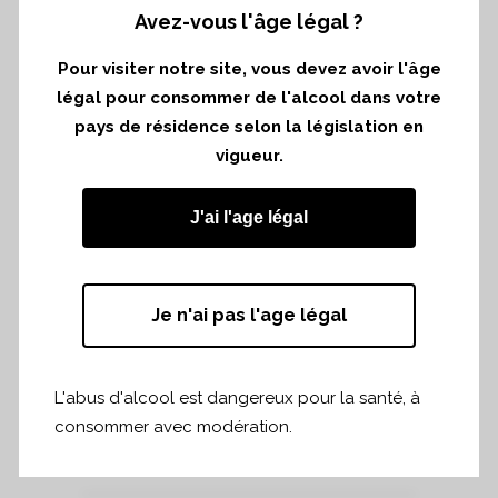
Avez-vous l'âge légal ?
Retrouvez-nous au stand 1314, hall 4 lors
Pour visiter notre site, vous devez avoir l'âge
du salon Millésime Bio à Montpellier.
légal pour consommer de l'alcool dans votre
Les millésimes 2011, 2014, 2017 et 2018
pays de résidence selon la législation en
seront à l’honneur pour cet événement
vigueur.
dédié aux professionnels !
J'ai l'age légal
Pour toute question ou demande
d’invitations, n’hésitez pas à nous envoyer
un e-mail.
Je n'ai pas l'age légal
L'abus d'alcool est dangereux pour la santé, à
consommer avec modération.
Partager
Print page