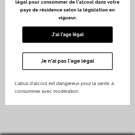
Vous voulez vous inscrire, cliquez sur le
légal pour consommer de l'alcool dans votre
pays de résidence selon la législation en
lien suivant :
vigueur.
https://www.weezevent.com/buvons-
terroirs
J'ai l'age légal
Je n'ai pas l'age légal
Partager
Print page
L'abus d'alcool est dangereux pour la santé, à
consommer avec modération.