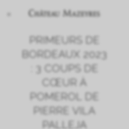
PRIMEURS DE
BORDEAUX 2023
: 3 COUPS DE
CŒUR À
POMEROL DE
PIERRE VILA
PALLEJA