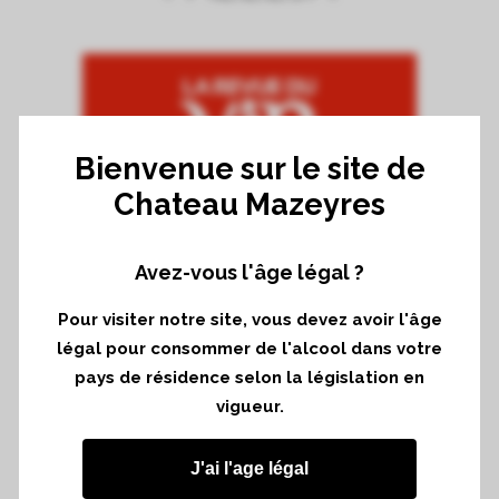
Bienvenue sur le site de
Chateau Mazeyres
Primeurs de Bordeaux 2023 : 3 coups
Avez-vous l'âge légal ?
de cœur à Pomerol de Pierre Vila
Pour visiter notre site, vous devez avoir l'âge
Palleja
légal pour consommer de l'alcool dans votre
Article de La Revue du Vin de France
pays de résidence selon la législation en
écrit par Pierre Vila Palleja et Geoffrey
vigueur.
Avé
J'ai l'age légal
« Pomerol en 2023, n’est pas le millésime