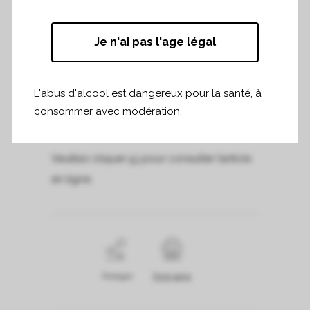
du siècle. En revanche, c’est le bordeaux
qu’on a envie de boire ! » En pleine
Je n'ai pas l'age légal
dégustation des primeurs dans le
vignoble de Pomerol, notre dégustateur
L'abus d'alcool est dangereux pour la santé, à
Pierre Vila Palleja nous décrypte ce
consommer avec modération.
millésime qu’il convoite particulièrement. »
Veuillez cliquer
ici
pour consulter l’article
en ligne.
Partager
Print page