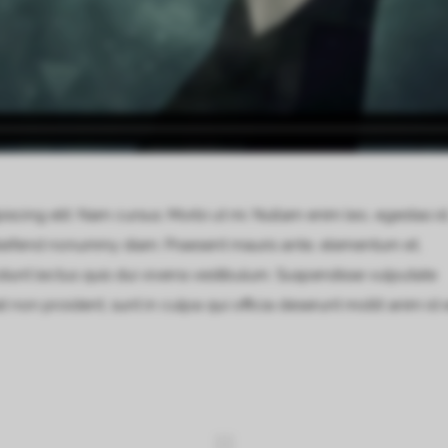
scing elit. Nam cursus. Morbi ut mi. Nullam enim leo, egestas id
leifend nonummy diam. Praesent mauris ante, elementum et,
idunt lectus quis dui viverra vestibulum. Suspendisse vulputate
non proident, sunt in culpa qui officia deserunt mollit anim id 