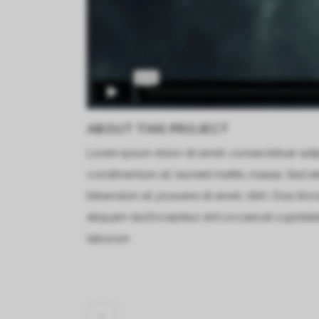
ABOUT THIS PROJECT
Lorem ipsum dolor sit amet, consectetuer adipi
condimentum at, laoreet mattis, massa. Sed e
bibendum at, posuere sit amet, nibh. Duis tinc
aliquam dui.Excepteur sint occaecat cupidatat 
laborum