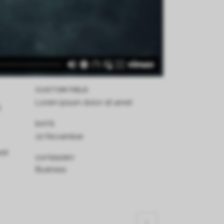
CUSTOM FIELD
Lorem ipsum dolor sit amet
,
DATE
20 November
est
CATEGORY
Business