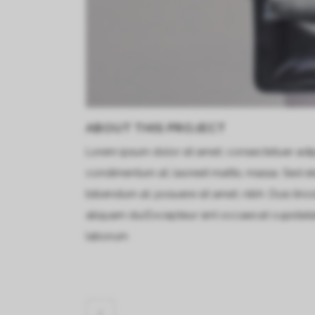
ABOUT THIS PROJECT
Lorem ipsum dolor sit amet, consectetuer adipi
condimentum at, laoreet mattis, massa. Sed e
bibendum at, posuere sit amet, nibh. Duis tinc
aliquam dui.Excepteur sint occaecat cupidatat 
laborum