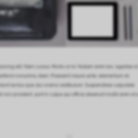
scing elit. Nam cursus. Morbi ut mi. Nullam enim leo, egestas id
leifend nonummy diam. Praesent mauris ante, elementum et,
idunt lectus quis dui viverra vestibulum. Suspendisse vulputate
non proident, sunt in culpa qui officia deserunt mollit anim id 