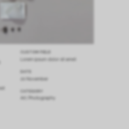
CUSTOM FIELD
Lorem ipsum dolor sit amet
,
DATE
20 November
est
CATEGORY
Art, Photography