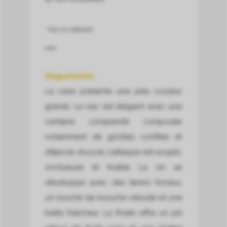
* Pour ce millésime.
Dégustation
La robe présente une jolie couleur
grenat. Le nez est élégant avec une
certaine complexité composée
notamment de griottes confites et
d’épices douces. L’attaque est souple,
onctueuse et fruitée. Le vin se
développe avec des tanins fondus,
un touché de bouche velouté et une
belle fraîcheur. La finale offre un joli