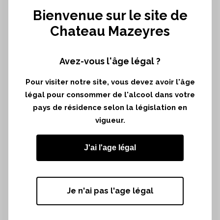
solaire trop affirmé dans ce millésime.
Bienvenue sur le site de
Les vendanges ont débuté dès la mi-
Chateau Mazeyres
septembre et se sont déroulées dans
d’agréables conditions.
Avez-vous l'âge légal ?
Pour visiter notre site, vous devez avoir l'âge
légal pour consommer de l'alcool dans votre
Superficie de récolte*
pays de résidence selon la législation en
24,61 hectares
vigueur.
Terroir de récolte*
graves argileuses et sables argileux
J'ai l'age légal
Cépages de récolte*
87 % Merlot – 13 % Cabernet Franc
Je n'ai pas l'age légal
Dates de vendanges
11 septembre au 5 octobre