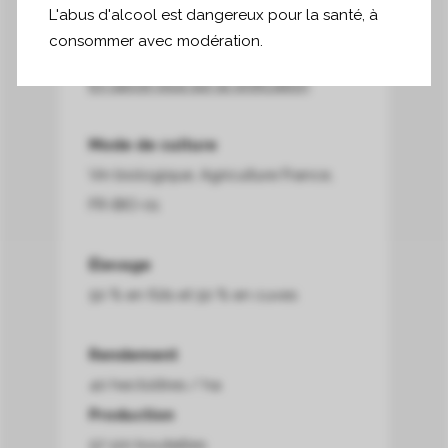
L'abus d'alcool est dangereux pour la santé, à
consommer avec modération.
Vinification
En savoir plus sur la vinification
Mode de culture
Vin biologique, Agriculture France,
FR-BIO-01
Élevage
50 % en fûts et 50 % en cuves
Rendement
40 hectolitres / ha
Production
57 120 bouteilles