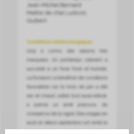
Jean-Michel Bernard
Maître de chai Ludovic
Guibert
Conditions météorologiques
2015 a connu des saisons très
marquées. Un printemps clément a
succédé à un hiver froid et humide.
La floraison a bénéficié de conditions
favorables car le mois de juin a été
sec et chaud. Juillet, tout aussi estival,
a permis un arrêt précoce, de
croissance de la vigne. Des orages en
août et début septembre ont évité le
blocage de la vigne et un caractère