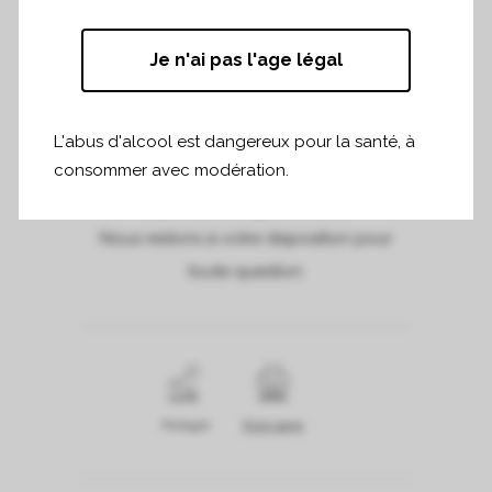
septembre au Marché des Livrables,
organisé par Le Grand Cercle au Café
Je n'ai pas l'age légal
Maritime.
Cette dégustation mettra en avant le
millésime 2022.
L'abus d'alcool est dangereux pour la santé, à
consommer avec modération.
Pour vous inscrire, merci de bien vouloir
cliquer sur l’image ci-dessus.
Nous restons à votre disposition pour
toute question.
Partager
Print page