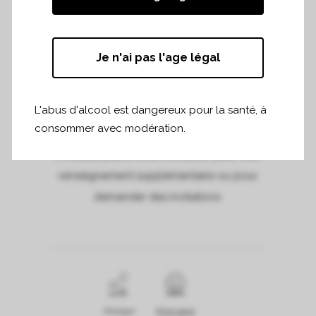
Grand organisée par le magazine Terre de
Vins et le syndicat de Pomerol.
Je n'ai pas l'age légal
La dégustation est réservée aux
professionnels de 17h à 18h et est ensuite
L'abus d'alcool est dangereux pour la santé, à
ouverte au grand public de 18h à 21h.
consommer avec modération.
N’hésitez pas à nous contacter pour tout
renseignement supplémentaire ou pour
demander des invitations.
Partager
Print page