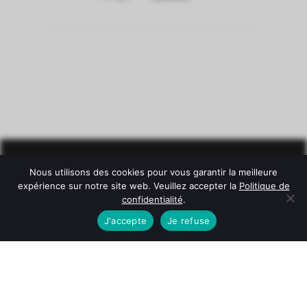
Nous utilisons des cookies pour vous garantir la meilleure
expérience sur notre site web. Veuillez accepter la
Politique de
confidentialité
.
J'accepte
Je refuse
© Château Mazeyres -
Mentions légales
-
Politique de
confidentialité
-
Conditions Générales de Vente
L'abus d'alcool est dangereux pour la santé. À consommer
avec modération.