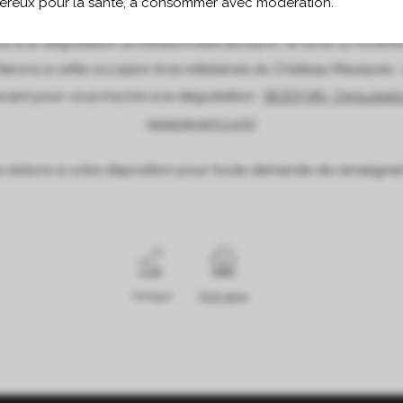
gereux pour la santé, à consommer avec modération.
 la dégustation professionnelle Biodyvin, le lundi 13 novembre 
erons à cette occasion trois millésimes du Château Mazeyres : 2
uivant pour vous inscrire à la dégustation :
BIODYVIN : Dégustati
(weezevent.com)
 restons à votre disposition pour toute demande de renseigne
Partager
Print page