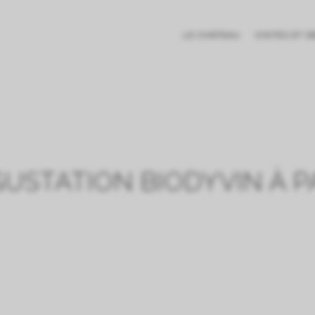
LE CHÂTEAU
VISITES ET 
USTATION BIODYVIN À P