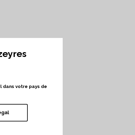
zeyres
ol dans votre pays de
égal