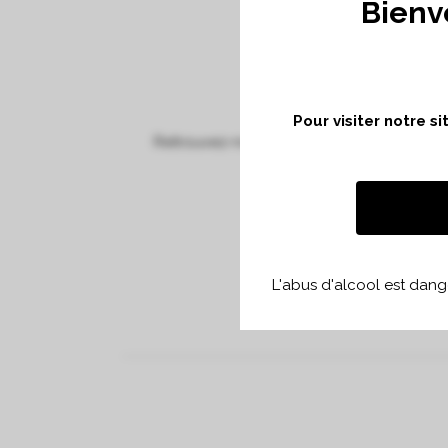
Bienv
Pour visiter notre s
Retrouvez-nous le 9 mai à Denver pour un
Merci de bien vouloir cli
L'abus d'alcool est dan
N