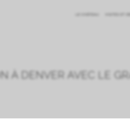
LE CHÂTEAU
VISITES ET 
N À DENVER AVEC LE G