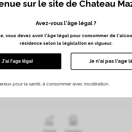
enue sur le site de Chateau Ma
Avez-vous l'âge légal ?
» Bordeaux is back! »
ite, vous devez avoir l'âge légal pour consommer de l'alco
e dégustation professionnelle organisée par le Grand Cercle 
résidence selon la législation en vigueur.
Commanderie de Bordeaux de Denver.
Je n'ai pas l'age l
J'ai l'age légal
Rendez- vous le 9 mai au Clayton Denver de 11h à 15h.
quer sur le lien ci-après pour visualiser l’invitation et s’inscrire :
D
gereux pour la santé, à consommer avec modération.
’hésitez pas à nous contacter pour de plus amples information
Partager
Print page