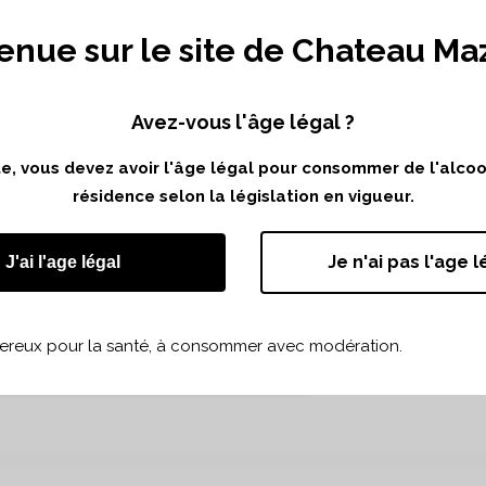
enue sur le site de Chateau Ma
Avez-vous l'âge légal ?
ite, vous devez avoir l'âge légal pour consommer de l'alco
résidence selon la législation en vigueur.
rit par E. Costa Sédille et F. Mermoud, paru dans le numér
Je n'ai pas l'age l
J'ai l'age légal
teau Mazeyres a été acquis par la famille Guillard en 2020 (apr
» p.48), ingénieur viticole et œnologue, le dirige depuis trois dé
gereux pour la santé, à consommer avec modération.
hâteau Mazeyres – Le Rouge & Le Blanc