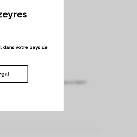
zeyres
ol dans votre pays de
o 147
égal
ès le rachat du Château Fonroque à Saint-
cennies (1992). »