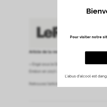
Bienv
Pour visiter notre s
Article de la revue Le Rouge & Le Blanc éc
« Érigé sous le Directoire (1795-1799), le Châ
Émilion en 2017). Alain Moueix (voir « Portrait 
L'abus d'alcool est dan
Retrouvez l’article en PDF via le lien suivant :
C