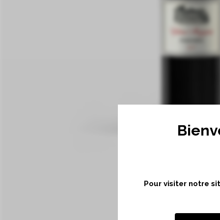
Bienv
Pour visiter notre s