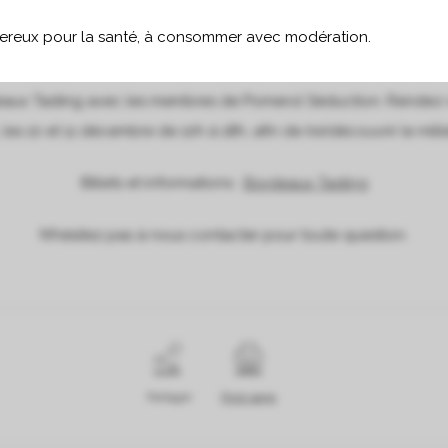
gereux pour la santé, à consommer avec modération.
aux Tasting avec les membres de Pomerol Séduction. Rendez-v
les 10 et 11 décembre de 10h à 18h, afin de (re)découvrir le mill
Billets et informations :
Bordeaux Tasting
N’hésitez pas à nous contacter pour toute question.
Partager
Print page